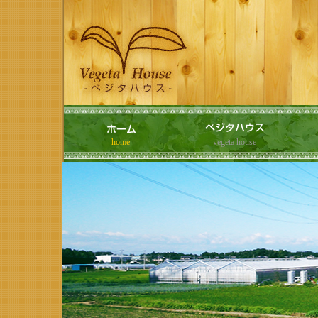
home
vegeta house